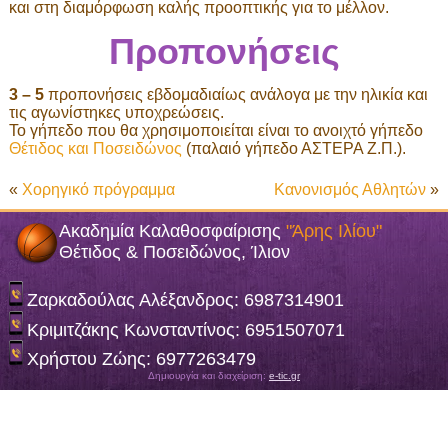
και στη διαμόρφωση καλής προοπτικής για το μέλλον.
Προπονήσεις
3 – 5
προπονήσεις εβδομαδιαίως ανάλογα με την ηλικία και
τις αγωνίστηκες υποχρεώσεις.
Το γήπεδο που θα χρησιμοποιείται είναι το ανοιχτό γήπεδο
Θέτιδος και Ποσειδώνος
(παλαιό γήπεδο ΑΣΤΕΡΑ Ζ.Π.).
«
Χορηγικό πρόγραμμα
Κανονισμός Αθλητών
»
Ακαδημία Καλαθοσφαίρισης
"Άρης Ιλίου"
Θέτιδος & Ποσειδώνος, Ίλιον
Ζαρκαδούλας Αλέξανδρος: 6987314901
Κριμιτζάκης Κωνσταντίνος: 6951507071
Χρήστου Ζώης: 6977263479
Δημιουργία και διαχείριση:
e-tic.gr